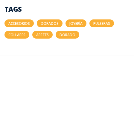
TAGS
ACCESORIOS
DORADOS
JOYERÍA
PULSERAS
COLLARES
ARETES
DORADO