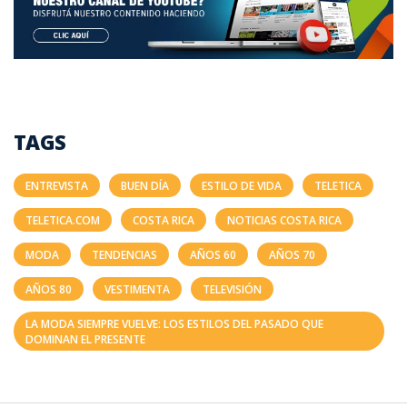
TAGS
ENTREVISTA
BUEN DÍA
ESTILO DE VIDA
TELETICA
TELETICA.COM
COSTA RICA
NOTICIAS COSTA RICA
MODA
TENDENCIAS
AÑOS 60
AÑOS 70
AÑOS 80
VESTIMENTA
TELEVISIÓN
LA MODA SIEMPRE VUELVE: LOS ESTILOS DEL PASADO QUE
DOMINAN EL PRESENTE