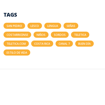
TAGS
SAN PEDRO
LESCO
LENGUA
SEÑAS
COSTARRICENSE
NIÑOS
SORDOS
TELETICA
TELETICA.COM
COSTA RICA
CANAL 7
BUEN DÍA
ESTILO DE VIDA