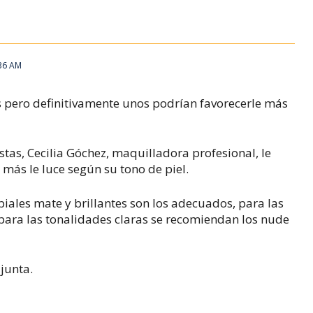
:36 AM
s pero definitivamente unos podrían favorecerle más
stas,
Cecilia Góchez, maquilladora profesional, le
 más le luce según su tono de piel.
biales mate y brillantes son los adecuados, para las
y para las tonalidades claras se recomiendan los nude
junta.