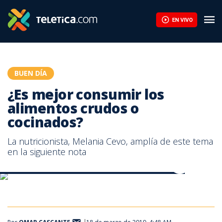
¿Es mejor consumir los alimentos crudos o cocinados? | Teletic
EN VIVO
BUEN DÍA
¿Es mejor consumir los
alimentos crudos o
cocinados?
La nutricionista, Melania Cevo, amplía de este tema
en la siguiente nota
¿Es mejor consumir los alimentos crudos o cocinados?
¿Es mejor consumir los alimentos crudos o cocinados?