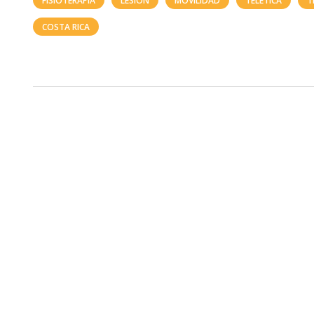
FISIOTERAPIA
LESIÓN
MOVILIDAD
TELETICA
T
COSTA RICA