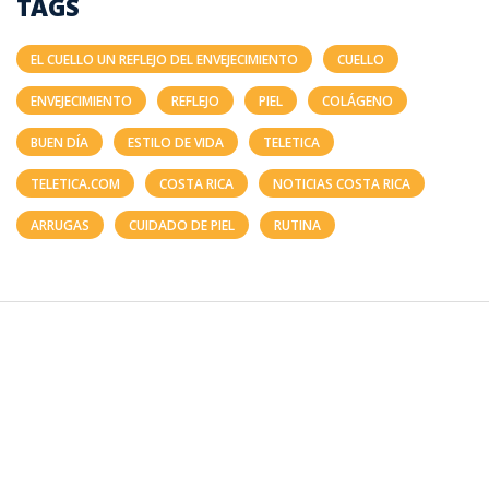
TAGS
EL CUELLO UN REFLEJO DEL ENVEJECIMIENTO
CUELLO
ENVEJECIMIENTO
REFLEJO
PIEL
COLÁGENO
BUEN DÍA
ESTILO DE VIDA
TELETICA
TELETICA.COM
COSTA RICA
NOTICIAS COSTA RICA
ARRUGAS
CUIDADO DE PIEL
RUTINA