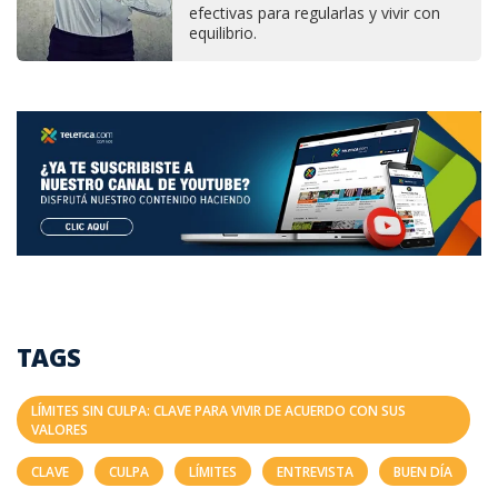
efectivas para regularlas y vivir con
equilibrio.
TAGS
LÍMITES SIN CULPA: CLAVE PARA VIVIR DE ACUERDO CON SUS
VALORES
CLAVE
CULPA
LÍMITES
ENTREVISTA
BUEN DÍA