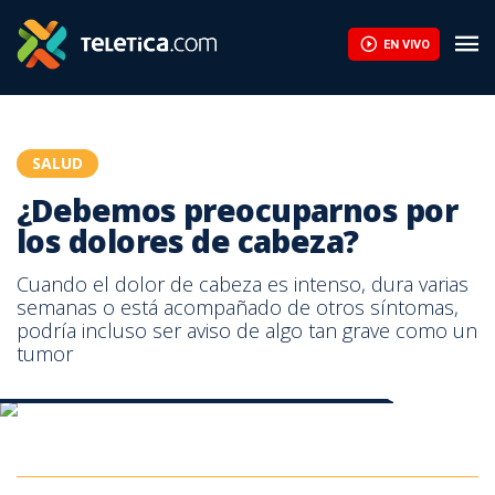
Retinol: alimentos que aportan vitamina A y benefician la piel | T
EN VIVO
SALUD
¿Debemos preocuparnos por
los dolores de cabeza?
Cuando el dolor de cabeza es intenso, dura varias
semanas o está acompañado de otros síntomas,
podría incluso ser aviso de algo tan grave como un
tumor
¿Debemos preocuparnos por los dolores de cabeza?
¿Debemos preocuparnos por los dolores de cabeza?