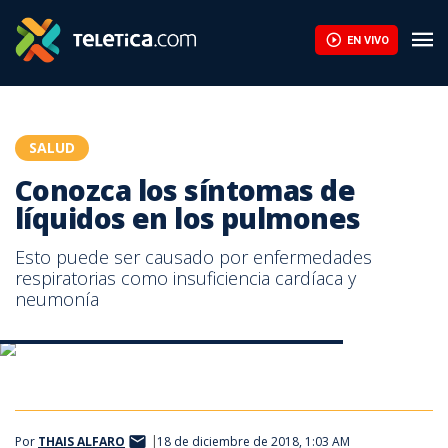
Conozca los síntomas de líquidos en los pulmones | Teletica
EN VIVO
SALUD
Conozca los síntomas de
líquidos en los pulmones
Esto puede ser causado por enfermedades
respiratorias como insuficiencia cardíaca y
neumonía
Conozca los síntomas de líquidos en los pulmones
Conozca los síntomas de líquidos en los pulmones
Por
THAIS ALFARO
18 de diciembre de 2018, 1:03 AM