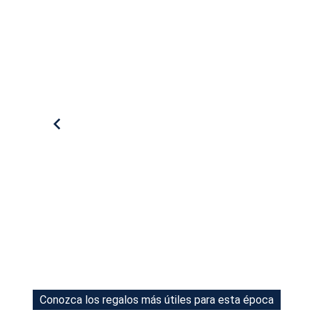
Tu Cara Me Suena
Conozca los regalos más útiles para esta época
Conozca los regalos más útiles para esta época