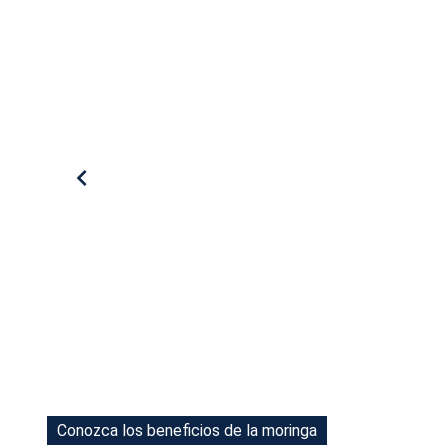
Tu Cara Me Suena
Conozca los beneficios de la moringa
Conozca los beneficios de la moringa