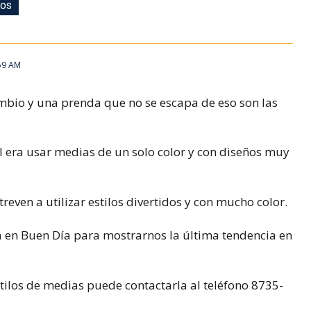
ros
ros
:59 AM
mbio y una prenda que no se escapa de eso son las
l era usar medias de un solo color y con diseños muy
even a utilizar estilos divertidos y con mucho color.
 en Buen Día para mostrarnos la última tendencia en
tilos de medias puede contactarla al teléfono 8735-