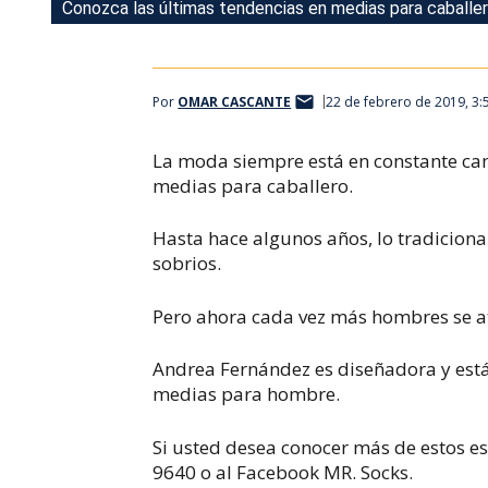
Conozca las últimas tendencias en medias para caballe
Conozca las últimas tendencias en medias para caballe
Por
OMAR CASCANTE
22 de febrero de 2019, 3
La moda siempre está en constante ca
medias para caballero.
Hasta hace algunos años, lo tradiciona
sobrios.
Pero ahora cada vez más hombres se atr
Andrea Fernández es diseñadora y está
medias para hombre.
Si usted desea conocer más de estos es
9640 o al Facebook MR. Socks.