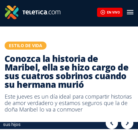
Conozca la historia de Maribel, ella se hizo cargo de sus cuatro
EN VIVO
ESTILO DE VIDA
Conozca la historia de
Maribel, ella se hizo cargo de
sus cuatros sobrinos cuando
su hermana murió
Este jueves es un día ideal para compartir historias
de amor verdadero y estamos seguros que la de
doña Maribel lo va a conmover
Maribel , antes de morir su hermana le pidió que se hiciera cargo de
Maribel , antes de morir su hermana le pidió que se hiciera cargo de
sus hijos
sus hijos