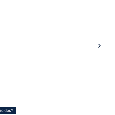
roides?
roides?