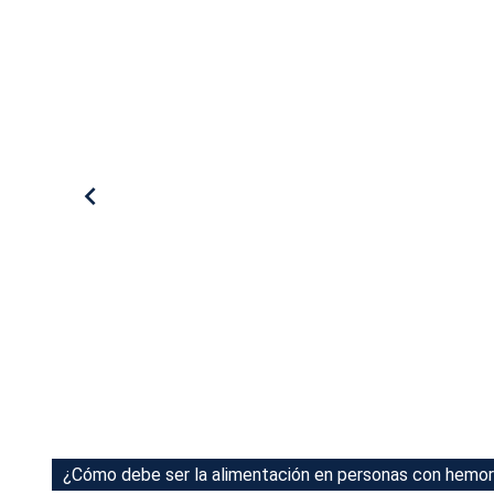
Tu Cara Me Suena
¿Cómo debe ser la alimentación en personas con hemor
¿Cómo debe ser la alimentación en personas con hemor