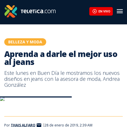
Aprenda a darle el mejor uso al jeans | Teletica
EN VIVO
BELLEZA Y MODA
Aprenda a darle el mejor uso
al jeans
Este lunes en Buen Día le mostramos los nuevos
diseños en jeans con la asesora de moda, Andrea
González
Aprenda a darle el mejor uso al jeans
Aprenda a darle el mejor uso al jeans
Por
THAIS ALFARO
28 de enero de 2019, 2:39 AM