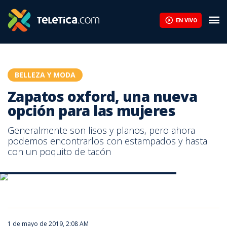
Zapatos oxford, una nueva opción para las mujeres | Teletica
EN VIVO
BELLEZA Y MODA
Zapatos oxford, una nueva
opción para las mujeres
Generalmente son lisos y planos, pero ahora
podemos encontrarlos con estampados y hasta
con un poquito de tacón
Zapatos oxford, una nueva opción para las mujeres
Zapatos oxford, una nueva opción para las mujeres
1 de mayo de 2019, 2:08 AM