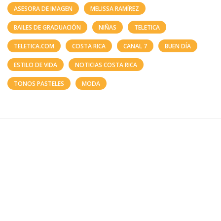
ASESORA DE IMAGEN
MELISSA RAMÍREZ
BAILES DE GRADUACIÓN
NIÑAS
TELETICA
TELETICA.COM
COSTA RICA
CANAL 7
BUEN DÍA
ESTILO DE VIDA
NOTICIAS COSTA RICA
TONOS PASTELES
MODA