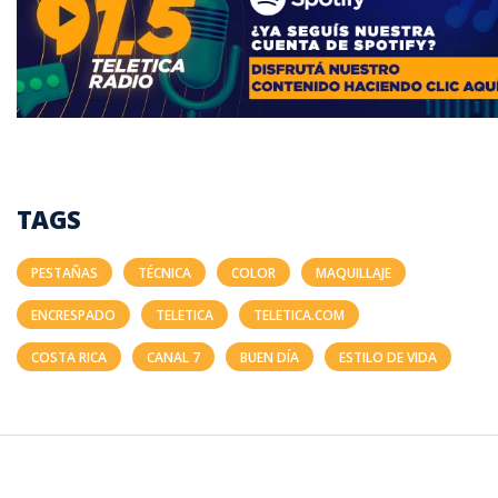
TAGS
PESTAÑAS
TÉCNICA
COLOR
MAQUILLAJE
ENCRESPADO
TELETICA
TELETICA.COM
COSTA RICA
CANAL 7
BUEN DÍA
ESTILO DE VIDA