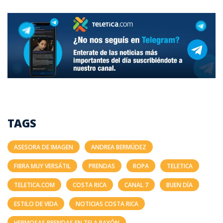
TAGS
ASESORA DE IMAGEN
ANDREA BERMÚDEZ
FIBRA MUY VERSÁTIL
PRENDAS
ROPA
TELETICA
TELETICA.COM
COSTA RICA
CANAL 7
BUEN DÍA
ESTILO DE VIDA
NOTICIAS COSTA RICA
HERMOSAS PRENDAS EN TELA RAYÓN