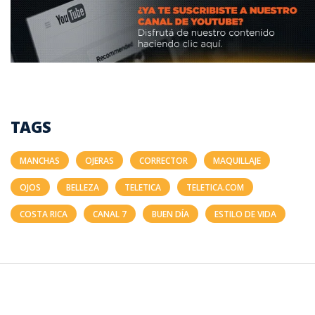
TAGS
MANCHAS
OJERAS
CORRECTOR
MAQUILLAJE
OJOS
BELLEZA
TELETICA
TELETICA.COM
COSTA RICA
CANAL 7
BUEN DÍA
ESTILO DE VIDA