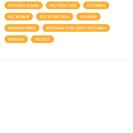
PESTAÑAS RUBIAS
PESTAÑAS CAFÉ
CASTAÑAS
PIEL BLANCA
EFECTO NATURAL
VOLUMEN
JOHANNA PÉREZ
ESPECIALISTA EN CEJAS Y PESTAÑAS
BUEN DÍA
TELETICA