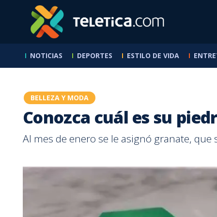
NOTICIAS
DEPORTES
ESTILO DE VIDA
ENTRE
Buen Día -
Receta
Nacional
Mundial 2026
SABANA
Programas
7 Días
Otros deportes
Hogar
Que Buena Tarde
Exclusivos Web
7 Estre
Reservas
Cocina
Pegando con
Sucesos
Toros
Reportajes
RPM TV
Fútbol
De Boca En Boca
Salud
Sábado Feliz
Tía Zel
cerca
Política
El Chinamo
Ciclismo
Familia
Empren
Hoy en la
Primera División
Programas
Nutrición
Entrevistas
Los Doctores
Baloncesto
BELLEZA Y MODA
historia
+QN
Teletic
Padres e Hijos
Fútbol Femenino
Entrevistas
Sexualidad
En Profundidad
Calle 7
Baseball
Mascot
Conozca cuál es su pied
Vida Pareja
La Sele
Los enredos de
Reportajes
Motores
Contenido
Belleza y Moda
Legal
Juan Vainas
Internacional
Patrocinado
De la A a la Z
NFL
Otros 
Al mes de enero se le asignó granate, que s
ABC Mouse
Legionarios
Ambiente
Tenis
Aprende Inglés
Liga de Ascenso
Verano Extremo
Internacional
Formatos
BBC News Mundo
Batalla de Karaoke
Deutsche Welle
Mira Quién Baila
Ciencia
QQSM
Tecnología
Nace Una Estrella