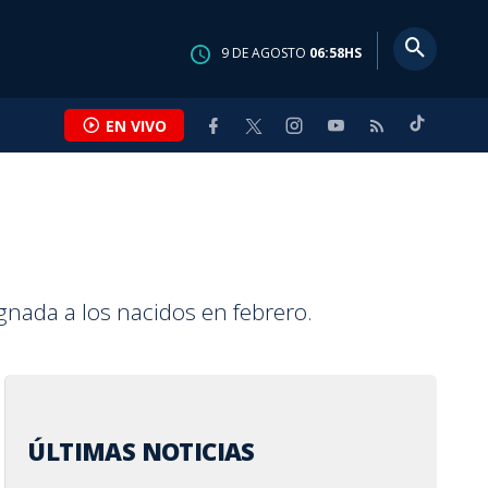
9
DE
AGOSTO
06:58
HS
EN VIVO
S FC
S
ONAL
SUCESOS
INTERNACIONAL
MASCOTICAS
ENTRETENIMIENTO
CALLE 7
ignada a los nacidos en febrero.
 proyecta
es y Pérez
 perros y gatos
umbre en
res eligen
Video: Aguacero de 30
La FIFA contraataca y
Adopte a una amiga fiel:
Karol G estrena álbum y
Andrea y Paula:
r ¢50 mil
hicieron poco
la rabia
tras supuesta
STEM, pero la
minutos vuelve a inundar
denuncia un "esfuerzo
'Hera'
desata especulaciones
ingenieras que
por Día de la
mpataron sin
 sigue presente
ia médica del
e género aún
casas en Turrialba
concertado" para
por posible mensaje a
rompieron esquemas
s
d V
en Costa Rica
socavar a Infantino
Feid
NA CASASOLA
 FALLAS
A VALLADARES
IEBLES
EN BAKER OBANDO
POR
POR
POR
POR
POR
YESSENIA ALVARADO
AFP AGENCIA
MARIANA VALLADARES
MARIANA VALLADARES
KATHLEEN BAKER OBANDO
s
s
as
Hace
Hace
Hace
Hace
Hace
6 horas
7 horas
16 horas
1 día
3 días
ÚLTIMAS NOTICIAS