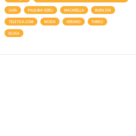
GUÍA
PAULINA GERLI
MACARELLA
BUEN DÍA
TELETICA.COM
MODA
VERANO
PAREO
BLUSA