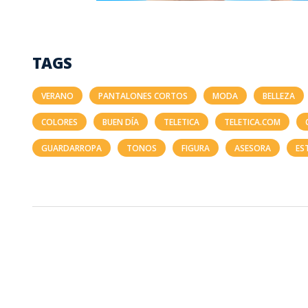
TAGS
VERANO
PANTALONES CORTOS
MODA
BELLEZA
COLORES
BUEN DÍA
TELETICA
TELETICA.COM
GUARDARROPA
TONOS
FIGURA
ASESORA
ES