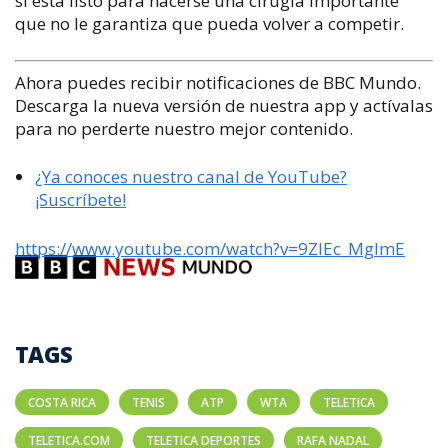
si está listo para hacerse una cirugía importante
que no le garantiza que pueda volver a competir.
Ahora puedes recibir notificaciones de BBC Mundo.
Descarga la nueva versión de nuestra app y actívalas
para no perderte nuestro mejor contenido.
¿Ya conoces nuestro canal de YouTube?
¡Suscríbete!
https://www.youtube.com/watch?v=9ZIEc_MgImE
TAGS
COSTA RICA
TENIS
ATP
WTA
TELETICA
TELETICA.COM
TELETICA DEPORTES
RAFA NADAL