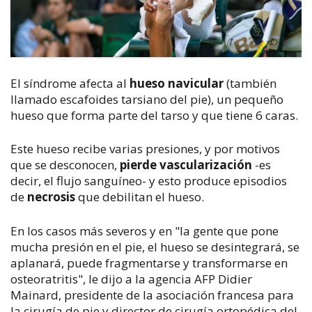
El síndrome afecta al
hueso navicular
(también
llamado escafoides tarsiano del pie), un pequeño
hueso que forma parte del tarso y que tiene 6 caras.
Este hueso recibe varias presiones, y por motivos
que se desconocen,
pierde vascularización
-es
decir, el flujo sanguíneo- y esto produce episodios
de
necrosis
que debilitan el hueso.
En los casos más severos y en "la gente que pone
mucha presión en el pie, el hueso se desintegrará, se
aplanará, puede fragmentarse y transformarse en
osteoratritis", le dijo a la agencia AFP Didier
Mainard, presidente de la asociación francesa para
la cirugía de pie y director de cirugía ortopédica del