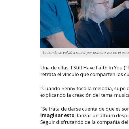
La banda se volvió a reunir por primera vez en el est
Una de ellas,
I Still Have Faith In You
("
retrata el vínculo que comparten los 
"Cuando Benny tocó la melodía, supe qu
explicando la creación del tema musica
"Se trata de darse cuenta de que es s
imaginar esto
, lanzar un álbum desp
Seguir disfrutando de la compañía del 