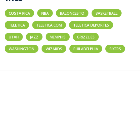
COSTA RICA
NBA
BALONCESTO
BASKETBALL
TELETICA
TELETICA.COM
TELETICA DEPORTES
UTAH
JAZZ
MEMPHIS
GRIZZLIES
WASHINGTON
WIZARDS
PHILADELPHIA
SIXERS