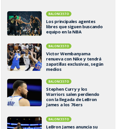
BALONCESTO
Los principales agentes
libres que siguen buscando
equipo en la NBA
BALONCESTO
Victor Wembanyama
renueva con Nike y tendrá
zapatillas exclusivas, según
medios
BALONCESTO
Stephen Curry y los
Warriors salen perdiendo
con la llegada de LeBron
James a los 76ers
BALONCESTO
LeBron James anuncia su