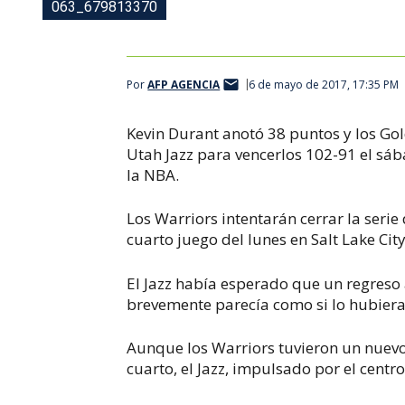
063_679813370
Foto AFP
Por
AFP AGENCIA
6 de mayo de 2017, 17:35 PM
Kevin Durant anotó 38 puntos y los Gol
Utah Jazz para vencerlos 102-91 el sáb
la NBA.
Los Warriors intentarán cerrar la serie
cuarto juego del lunes en Salt Lake Cit
El Jazz había esperado que un regreso
brevemente parecía como si lo hubier
Aunque los Warriors tuvieron un nuevo
cuarto, el Jazz, impulsado por el centro