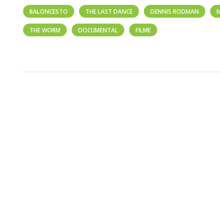
BALONCESTO
THE LAST DANCE
DENNIS RODMAN
M
THE WORM
DOCUMENTAL
FILME