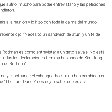
que sufrió
mucho para poder entrevistarlo y las peticiones
endieron.
s a la reunión y lo hizo con toda la calma del mundo.
 repente dijo: “Necesito un sándwich de atún
y un té de
is Rodman es como entrevistar a un gato salvaje. No está
 todas las declaraciones termina hablando de Kim-Jong
igo de Rodman”.
orma y el actuar de el exbasquetbolista no han cambiado en
ilme “The Last Dance” nos dejan saber que es así.