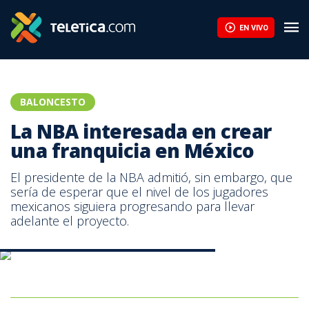
La NBA interesada en crear una franquicia en México | Teletica
EN VIVO
BALONCESTO
La NBA interesada en crear
una franquicia en México
El presidente de la NBA admitió, sin embargo, que
sería de esperar que el nivel de los jugadores
mexicanos siguiera progresando para llevar
adelante el proyecto.
LeBron James de los Cleveland Cavaliers. AFP
LeBron James de los Cleveland Cavaliers. AFP