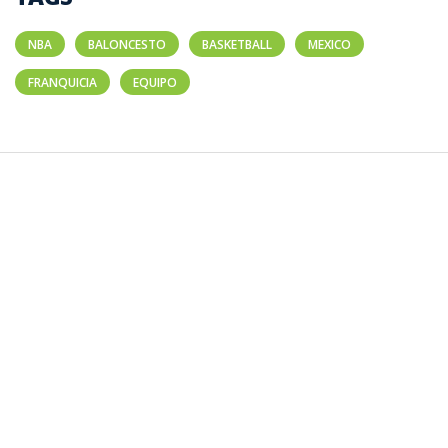
NBA
BALONCESTO
BASKETBALL
MEXICO
FRANQUICIA
EQUIPO