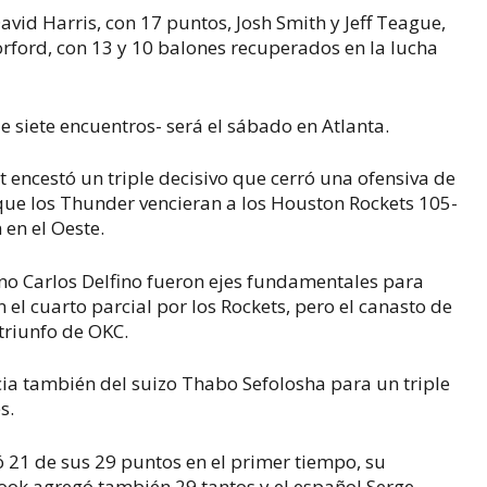
avid Harris, con 17 puntos, Josh Smith y Jeff Teague,
rford, con 13 y 10 balones recuperados en la lucha
de siete encuentros- será el sábado en Atlanta.
t encestó un triple decisivo que cerró una ofensiva de
 que los Thunder vencieran a los Houston Rockets 105-
 en el Oeste.
ino Carlos Delfino fueron ejes fundamentales para
el cuarto parcial por los Rockets, pero el canasto de
triunfo de OKC.
cia también del suizo Thabo Sefolosha para un triple
s.
ó 21 de sus 29 puntos en el primer tiempo, su
ok agregó también 29 tantos y el español Serge