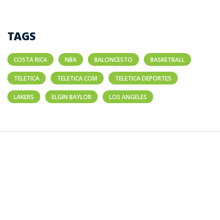
TAGS
COSTA RICA
NBA
BALONCESTO
BASKETBALL
TELETICA
TELETICA.COM
TELETICA DEPORTES
LAKERS
ELGIN BAYLOR
LOS ANGELES