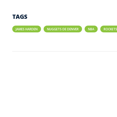
TAGS
JAMES HARDEN
NUGGETS DE DENVER
NBA
ROCKET