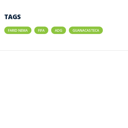
TAGS
FARID NEMA
FIFA
ADG
GUANACASTECA