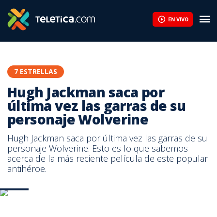
Hugh Jackman saca por última vez las garras de su personaje Wo
EN VIVO
7 ESTRELLAS
Hugh Jackman saca por
última vez las garras de su
personaje Wolverine
Hugh Jackman saca por última vez las garras de su
personaje Wolverine. Esto es lo que sabemos
acerca de la más reciente película de este popular
antihéroe.
Logan
Logan
Logan