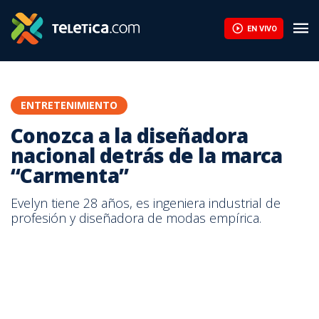
Conozca a la diseñadora nacional detrás de la marca “Carmenta” 
EN VIVO
ENTRETENIMIENTO
Conozca a la diseñadora
nacional detrás de la marca
“Carmenta”
Evelyn tiene 28 años, es ingeniera industrial de
profesión y diseñadora de modas empírica.
“Business casual”, ese es el concepto de la marca nacional
Carmenta, bajo la inspiración y creatividad de la diseñadora
costarricense Evelyn Gómez. Así fue como Evelyn creó la marca
nacional Carmenta bajo el concepto: “Business Casual”. Evelyn
tiene 28 años, es ingeniera industrial de profesión y diseñadora de
modas empírica. Carmenta tiene 3 años de estar en el mercado