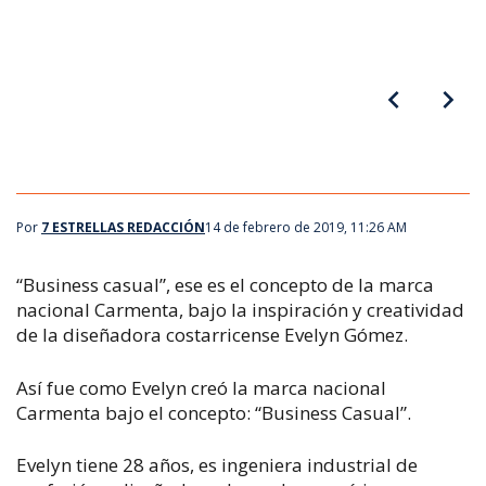
textil nacional y sus piezas no se limitan a ropa sino también a
accesorios. En estos tres años Carmenta ha lanzado cerca de
cinco colecciones y la próxima sale en julio de este año. Evelyn ha
logrado exponer su marca en el mercando internacional. Aunque
no se formó en ello, para Evelyn, el diseño y la moda son un estilo
de vida.
Por
7 ESTRELLAS REDACCIÓN
14 de febrero de 2019, 11:26 AM
“Business casual”, ese es el concepto de la marca
nacional Carmenta, bajo la inspiración y creatividad
de la diseñadora costarricense Evelyn Gómez.
Así fue como Evelyn creó la marca nacional
Carmenta bajo el concepto: “Business Casual”.
Evelyn tiene 28 años, es ingeniera industrial de