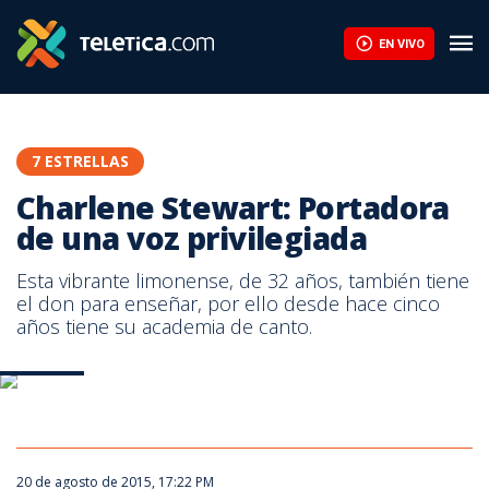
Charlene Stewart: Portadora de una voz privilegiada | Teletica
EN VIVO
7 ESTRELLAS
Charlene Stewart: Portadora
de una voz privilegiada
Esta vibrante limonense, de 32 años, también tiene
el don para enseñar, por ello desde hace cinco
años tiene su academia de canto.
Charlene
Charlene
20 de agosto de 2015, 17:22 PM