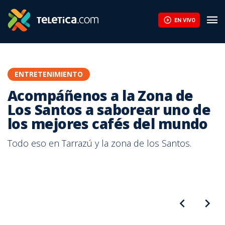
Acompáñenos a la Zona de Los Santos a saborear uno de los me
EN VIVO
ENTRETENIMIENTO
Acompáñenos a la Zona de
Los Santos a saborear uno de
los mejores cafés del mundo
Todo eso en Tarrazú y la zona de los Santos.
Haga turismo diferente este fin de semana. Le invitamos a
disfrutar de hermosos paisajes, aire puro, y saborear uno de los
mejores cafés del mundo. “Reconecte con la tradición cafetalera
que hizo grande a nuestro país. Converse con gente realmente
amable y experimente la posibilidad de aprender a catar. Todo eso
en Tarrazú y la zona de los Santos.