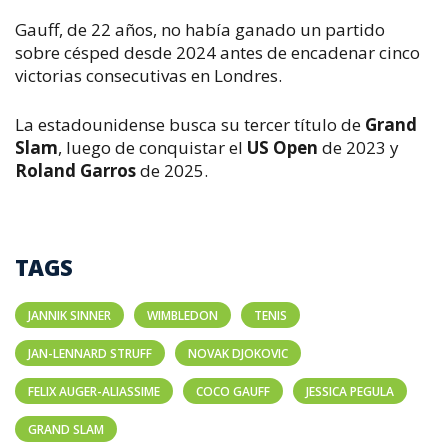
Gauff, de 22 años, no había ganado un partido
sobre césped desde 2024 antes de encadenar cinco
victorias consecutivas en Londres.
La estadounidense busca su tercer título de
Grand
Slam
, luego de conquistar el
US Open
de 2023 y
Roland Garros
de 2025.
TAGS
JANNIK SINNER
WIMBLEDON
TENIS
JAN-LENNARD STRUFF
NOVAK DJOKOVIC
FELIX AUGER-ALIASSIME
COCO GAUFF
JESSICA PEGULA
GRAND SLAM