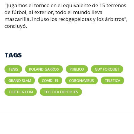
"Jugamos el torneo en el equivalente de 15 terrenos
de fútbol, al exterior, todo el mundo lleva
mascarilla, incluso los recogepelotas y los árbitros",
concluyó.
TAGS
TENIS
ROLAND GARROS
PÚBLICO
GUY FORQUET
GRAND SLAM
COVID-19
CORONAVIRUS
TELETICA
TELETICA.COM
TELETICA DEPORTES