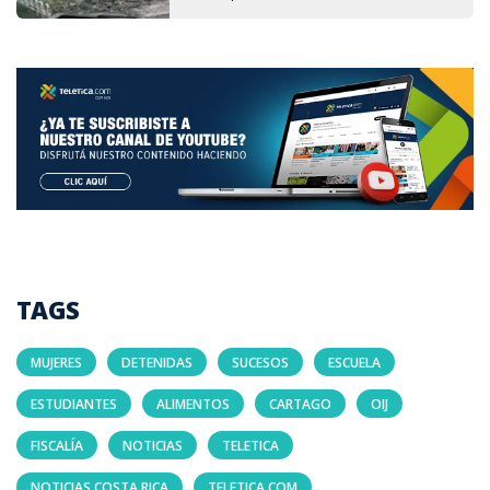
TAGS
MUJERES
DETENIDAS
SUCESOS
ESCUELA
ESTUDIANTES
ALIMENTOS
CARTAGO
OIJ
FISCALÍA
NOTICIAS
TELETICA
NOTICIAS COSTA RICA
TELETICA.COM