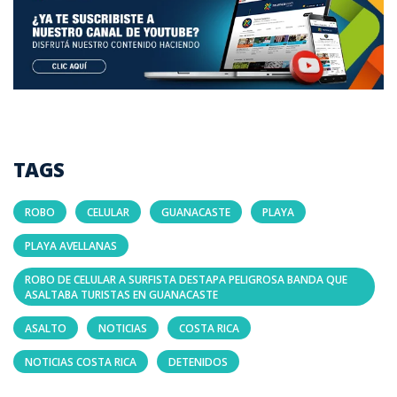
TAGS
ROBO
CELULAR
GUANACASTE
PLAYA
PLAYA AVELLANAS
ROBO DE CELULAR A SURFISTA DESTAPA PELIGROSA BANDA QUE
ASALTABA TURISTAS EN GUANACASTE
ASALTO
NOTICIAS
COSTA RICA
NOTICIAS COSTA RICA
DETENIDOS