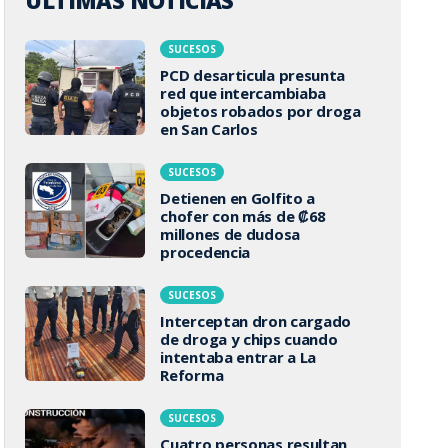
ÚLTIMAS NOTICIAS
SUCESOS
PCD desarticula presunta
red que intercambiaba
objetos robados por droga
en San Carlos
SUCESOS
Detienen en Golfito a
chofer con más de ₡68
millones de dudosa
procedencia
SUCESOS
Interceptan dron cargado
de droga y chips cuando
intentaba entrar a La
Reforma
SUCESOS
Cuatro personas resultan