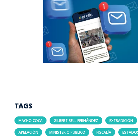
TAGS
MACHO COCA
GILBERT BELL FERNÁNDEZ
EXTRADICIÓN
APELACIÓN
MINISTERIO PÚBLICO
FISCALÍA
ESTADO