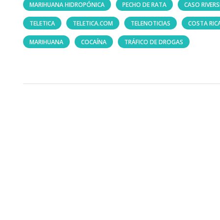
MARIHUANA HIDROPÓNICA
PECHO DE RATA
CASO RIVERS
TELETICA
TELETICA.COM
TELENOTICIAS
COSTA RIC
MARIHUANA
COCAÍNA
TRÁFICO DE DROGAS