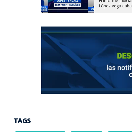
El informe judic
López Vega daba i
TAGS