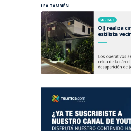
LEA TAMBIÉN
SUCESOS
OIJ realiza c
estilista vec
Los operativos s
celda de la cárce
desaparición de J