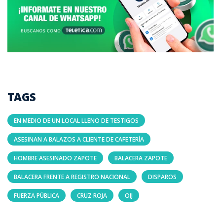
TAGS
EN MEDIO DE UN LOCAL LLENO DE TESTIGOS
ASESINAN A BALAZOS A CLIENTE DE CAFETERÍA
HOMBRE ASESINADO ZAPOTE
BALACERA ZAPOTE
BALACERA FRENTE A REGISTRO NACIONAL
DISPAROS
FUERZA PÚBLICA
CRUZ ROJA
OIJ