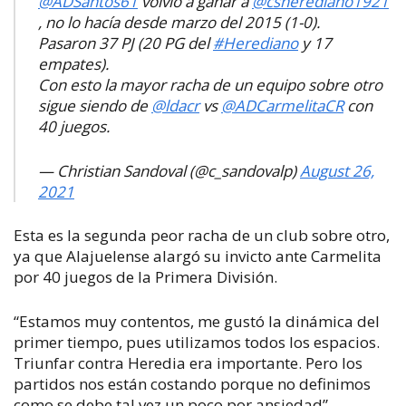
@ADSantos61
volvió a ganar a
@csherediano1921
, no lo hacía desde marzo del 2015 (1-0).
Pasaron 37 PJ (20 PG del
#Herediano
y 17
empates).
Con esto la mayor racha de un equipo sobre otro
sigue siendo de
@ldacr
vs
@ADCarmelitaCR
con
40 juegos.
— Christian Sandoval (@c_sandovalp)
August 26,
2021
Esta es la segunda peor racha de un club sobre otro,
ya que Alajuelense alargó su invicto ante Carmelita
por 40 juegos de la Primera División.
“Estamos muy contentos, me gustó la dinámica del
primer tiempo, pues utilizamos todos los espacios.
Triunfar contra Heredia era importante. Pero los
partidos nos están costando porque no definimos
como se debe tal vez un poco por ansiedad”,