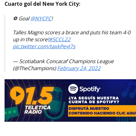
Cuarto gol del New York City:
⚽ Goal
@NYCFC
!
Talles Magno scores a brace and puts his team 4-0
up in the score!
#SCCL22
pic.twitter.com/taxkPevJ7s
— Scotiabank Concacaf Champions League
(@TheChampions)
February 24, 2022